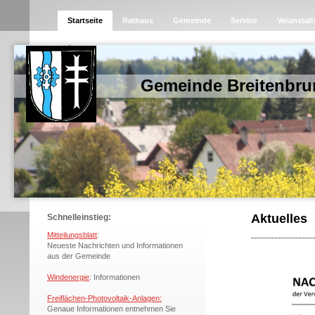
Startseite
Rathaus
Gemeinde
Service
Veranstal
Gemeinde Breitenbru
Aktuelles
Schnelleinstieg:
Mitteilungsblatt
:
Neueste Nachrichten und Informationen
aus der Gemeinde
Windenergie
: Informationen
Freiflächen-Photovoltaik-Anlagen:
Genaue Informationen entnehmen Sie