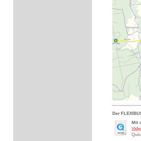
Der FLEXIBUS 
Mit 
Vid
Quic