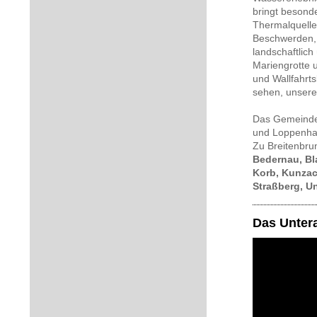
bringt besond
Thermalquelle
Beschwerden, 
landschaftlich
Mariengrotte u
und Wallfahrts
sehen, unsere
Das Gemeinde
und Loppenha
Zu Breitenbru
Bedernau, Bl
Korb, Kunzac
Straßberg, U
Das Untera