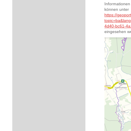
Informationen
können unter
https://geopor
topic=ba&lan
4d40-bc61-4
eingesehen w