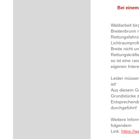
Bei einem
Waldarbeit bi
Breitenbrunn 
Rettungsfahrz
Lichtraumprofi
Breite nicht u
Rettungskräft
so ist eine ra
eigenen Intere
Leider müssen 
ist!
Aus diesem Gru
Grundstücke zu
Entsprechende
durchgeführt!
Weitere Infor
folgendem
Link:
https://