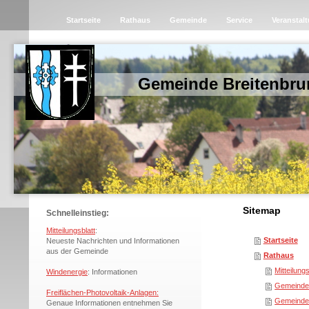
Startseite
Rathaus
Gemeinde
Service
Veranstal
Gemeinde Breitenbru
Sitemap
Schnelleinstieg:
Mitteilungsblatt
:
Startseite
Neueste Nachrichten und Informationen
aus der Gemeinde
Rathaus
Mitteilungs
Windenergie
: Informationen
Gemeinde
Freiflächen-Photovoltaik-Anlagen:
Gemeinder
Genaue Informationen entnehmen Sie