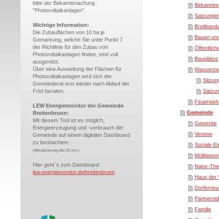
bitte der Bekanntmachung
Bekanntm
"Photovoltaikanlagen".
Satzunge
Wichtige Information:
Breitband
Die Zubauflächen von 10 ha je
Bauen und
Gemarkung, welche Sie unter Punkt 7
der Richtlinie für den Zubau von
Öffentlic
Photovoltaikanlagen finden, sind voll
Bauplätze
ausgereizt.
Über eine Ausweitung der Flächen für
Wasserzw
Photovoltaikanlagen wird sich der
Sitzu
Gemeinderat erst wieder nach Ablauf der
Frist beraten.
Satzu
Feuerwehr
LEW Energiemonitor der Gemeinde
Gemeinde
Breitenbrunn:
Mit diesem Tool ist es möglich,
Gewerbe
Energieerzeugung und -verbrauch der
Vereine
Gemeinde auf einem digitalen Dashboard
zu beobachten.
Soziale Ei
(
Aktualisierung alle 15 min.)
Mülldepon
Hier geht´s zum Dashboard:
Natur-Th
lew.energiemonitor.de/breitenbrunn
Haus der 
Dorferneu
Partnerst
Familie