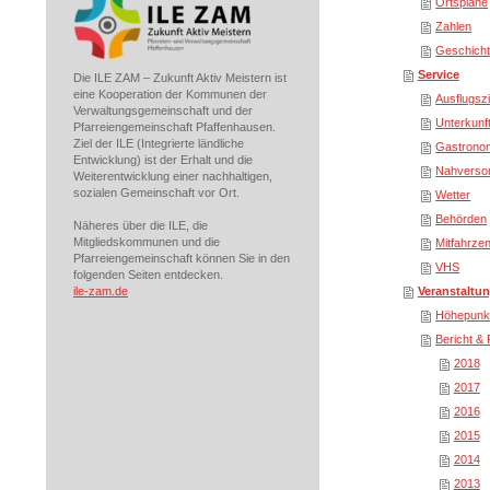
Ortspläne
Zahlen
Geschich
Service
Die ILE ZAM – Zukunft Aktiv Meistern ist
eine Kooperation der Kommunen der
Ausflugszi
Verwaltungsgemeinschaft und der
Unterkunf
Pfarreiengemeinschaft Pfaffenhausen.
Ziel der ILE (Integrierte ländliche
Gastrono
Entwicklung) ist der Erhalt und die
Nahverso
Weiterentwicklung einer nachhaltigen,
sozialen Gemeinschaft vor Ort.
Wetter
Behörden
Näheres über die ILE, die
Mitgliedskommunen und die
Mitfahrzen
Pfarreiengemeinschaft können Sie in den
VHS
folgenden Seiten entdecken.
ile-zam.de
Veranstaltu
Höhepunk
Bericht &
2018
2017
2016
2015
2014
2013