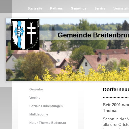
Startseite
Rathaus
Gemeinde
Service
Veranstal
Gemeinde Breitenbru
Dorferneu
Gewerbe
Vereine
Seit 2001 wa
Soziale Einrichtungen
Thema.
Mülldeponie
Schon in der V
Natur-Therme Bedernau
alle drei Orts