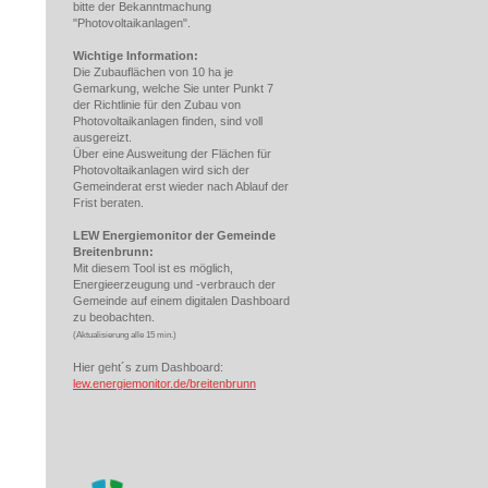
bitte der Bekanntmachung
"Photovoltaikanlagen".
Wichtige Information:
Die Zubauflächen von 10 ha je
Gemarkung, welche Sie unter Punkt 7
der Richtlinie für den Zubau von
Photovoltaikanlagen finden, sind voll
ausgereizt.
Über eine Ausweitung der Flächen für
Photovoltaikanlagen wird sich der
Gemeinderat erst wieder nach Ablauf der
Frist beraten.
LEW Energiemonitor der Gemeinde
Breitenbrunn:
Mit diesem Tool ist es möglich,
Energieerzeugung und -verbrauch der
Gemeinde auf einem digitalen Dashboard
zu beobachten.
(
Aktualisierung alle 15 min.)
Hier geht´s zum Dashboard:
lew.energiemonitor.de/breitenbrunn