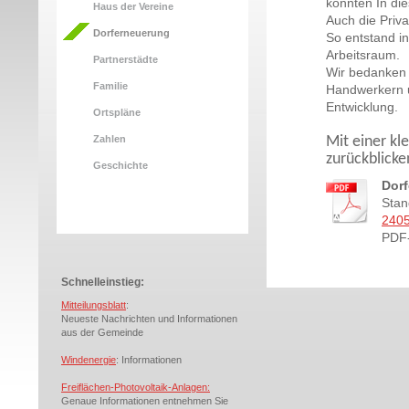
konnten In di
Haus der Vereine
Auch die Priva
Dorferneuerung
So entstand i
Arbeitsraum.
Partnerstädte
Wir bedanken 
Familie
Handwerkern u
Entwicklung.
Ortspläne
Zahlen
Mit einer kl
zurückblick
Geschichte
Dorf
Stan
2405
PDF-
Schnelleinstieg:
Mitteilungsblatt
:
Neueste Nachrichten und Informationen
aus der Gemeinde
Windenergie
: Informationen
Freiflächen-Photovoltaik-Anlagen:
Genaue Informationen entnehmen Sie